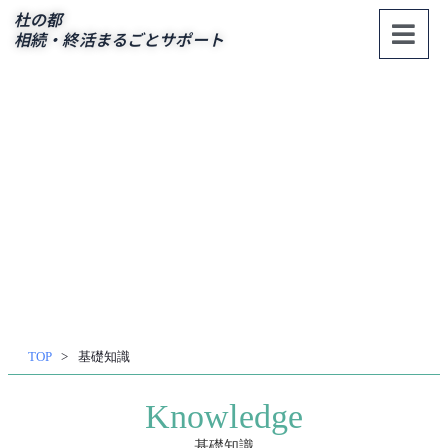
杜の都
相続・終活まるごとサポート
内
容
を
ス
キッ
プ
TOP
基礎知識
Knowledge
基礎知識