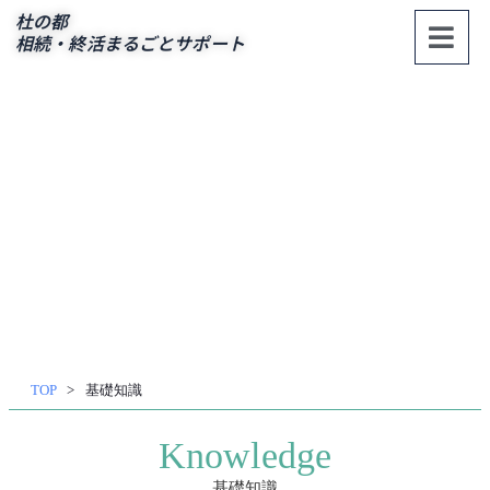
杜の都
相続・終活まるごとサポート
内
容
を
ス
キッ
プ
TOP
基礎知識
Knowledge
基礎知識