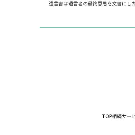
遺言書は遺言者の最終意思を文書にした
TOP
相続サー