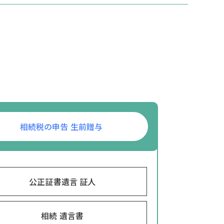
相続税の申告 生前贈与
公正証書遺言 証人
相続 遺言書