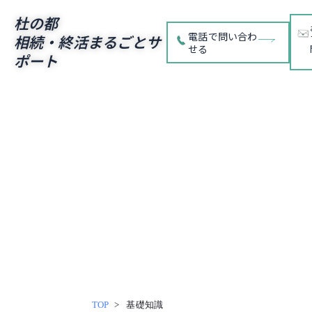
杜の都
電話で問い合わ
相続・終活まるごとサ
せる
ポート
内
容
を
ス
キッ
プ
TOP
基礎知識