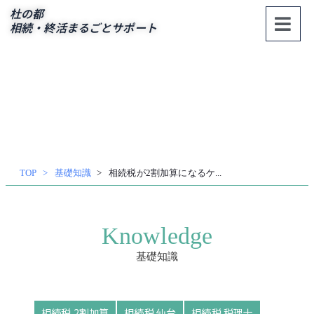
内
杜の都
容
相続・終活まるごとサポート
を
ス
キッ
プ
TOP
基礎知識
相続税が2割加算になるケ...
Knowledge
基礎知識
相続税 2割加算
相続税 仙台
相続税 税理士